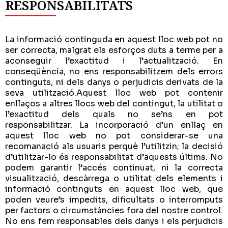
RESPONSABILITATS
La informació continguda en aquest lloc web pot no
ser correcta, malgrat els esforços duts a terme per a
aconseguir l’exactitud i l’actualització. En
conseqüència, no ens responsabilitzem dels errors
continguts, ni dels danys o perjudicis derivats de la
seva utilització.Aquest lloc web pot contenir
enllaços a altres llocs web del contingut, la utilitat o
l’exactitud dels quals no se’ns en pot
responsabilitzar. La incorporació d’un enllaç en
aquest lloc web no pot considerar-se una
recomanació als usuaris perquè l’utilitzin; la decisió
d’utilitzar-lo és responsabilitat d’aquests últims. No
podem garantir l’accés continuat, ni la correcta
visualització, descàrrega o utilitat dels elements i
informació continguts en aquest lloc web, que
poden veure’s impedits, dificultats o interromputs
per factors o circumstàncies fora del nostre control.
No ens fem responsables dels danys i els perjudicis