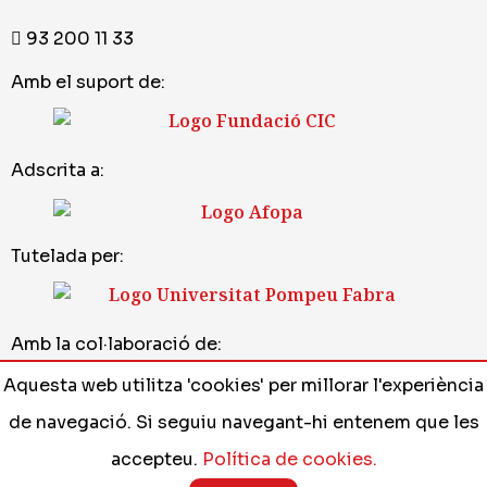
93 200 11 33
Amb el suport de:
Adscrita a:
Tutelada per:
Amb la col·laboració de:
Aquesta web utilitza 'cookies' per millorar l'experiència
de navegació. Si seguiu navegant-hi entenem que les
Avís legal
•
Política de cookies
•
Disseny web
accepteu.
Política de cookies.