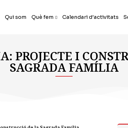
Qui som
Què fem
Calendari d’activitats
S
: PROJECTE I CONST
SAGRADA FAMÍLIA