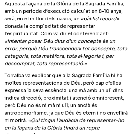
Aquesta façana de la Glòria de la Sagrada Família,
amb un període d’execució calculat en 8-10 anys,
serà, en el millor dels casos, un
«pàl·lid record»
donada la complexitat de representar
l’espiritualitat. Com va dir el conferenciant:
«Intentar posar Déu dins d’un concepte és un
error, perquè Déu transcendeix tot concepte, tota
categoria, tota metàfora, tota al·legoria i, per
descomptat, tota representació.»
Torralba va explicar que a la Sagrada Família hi ha
moltes representacions de Déu, però cap d’elles
expressa la seva essència: una mà amb un ull dins
indica direcció, proximitat i atenció omnipresent,
però Déu no és ni mà ni ull; un ancià és
antropomorfisme, ja que Déu és etern i no envellirà
ni morirà.
«Qui tingui l’audàcia de representar-ho
en la façana de la Glòria tindrà un repte