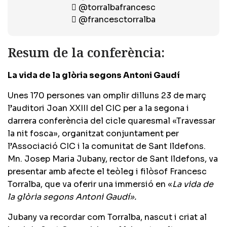
@torralbafrancesc
@francesctorralba
Resum de la conferència:
La vida de la glòria segons Antoni Gaudí
Unes 170 persones van omplir dilluns 23 de març
l’auditori Joan XXIII del CIC per a la segona i
darrera conferència del cicle quaresmal «Travessar
la nit fosca», organitzat conjuntament per
l’Associació CIC i la comunitat de Sant Ildefons.
Mn. Josep Maria Jubany, rector de Sant Ildefons, va
presentar amb afecte el teòleg i filòsof Francesc
Torralba, que va oferir una immersió en «
La vida de
la glòria segons Antoni Gaudí».
Jubany va recordar com Torralba, nascut i criat al