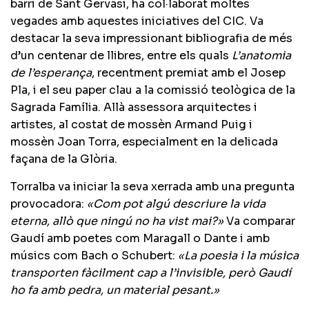
barri de Sant Gervasi, ha col·laborat moltes
vegades amb aquestes iniciatives del CIC. Va
destacar la seva impressionant bibliografia de més
d’un centenar de llibres, entre els quals
L’anatomia
de l’esperança
, recentment premiat amb el Josep
Pla, i el seu paper clau a la comissió teològica de la
Sagrada Família. Allà assessora arquitectes i
artistes, al costat de mossèn Armand Puig i
mossèn Joan Torra, especialment en la delicada
façana de la Glòria.
Torralba va iniciar la seva xerrada amb una pregunta
provocadora:
«Com pot algú descriure la vida
eterna, allò que ningú no ha vist mai?»
Va comparar
Gaudí amb poetes com Maragall o Dante i amb
músics com Bach o Schubert:
«La poesia i la música
transporten fàcilment cap a l’invisible, però Gaudí
ho fa amb pedra, un material pesant.»