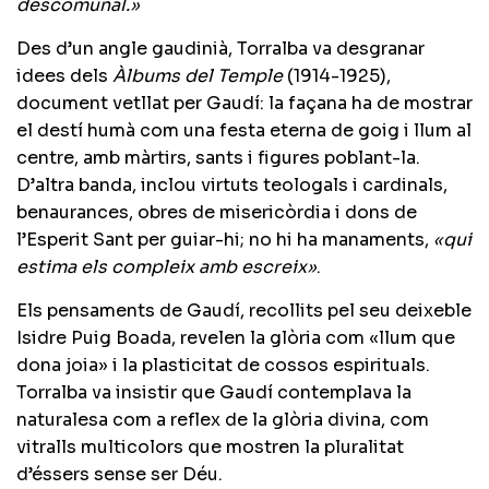
descomunal.»
Des d’un angle gaudinià, Torralba va desgranar
idees dels
Àlbums del Temple
(1914-1925),
document vetllat per Gaudí: la façana ha de mostrar
el destí humà com una festa eterna de goig i llum al
centre, amb màrtirs, sants i figures poblant-la.
D’altra banda, inclou virtuts teologals i cardinals,
benaurances, obres de misericòrdia i dons de
l’Esperit Sant per guiar-hi; no hi ha manaments,
«qui
estima els compleix amb escreix»
.
Els pensaments de Gaudí, recollits pel seu deixeble
Isidre Puig Boada, revelen la glòria com «llum que
dona joia» i la plasticitat de cossos espirituals.
Torralba va insistir que Gaudí contemplava la
naturalesa com a reflex de la glòria divina, com
vitralls multicolors que mostren la pluralitat
d’éssers sense ser Déu.