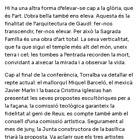
Hi ha una altra forma d’elevar-se cap a la glòria, que
és l’art. L’obra bella també ens eleva. Aquesta és la
finalitat de l’arquitectura de Gaudí: fer-nos
transcendir, fer-nos elevar. Per això la Sagrada
Família és una obra d’art total. La seva verticalitat,
que fa que sigui el temple més alt del món, uneix
terra i cel; les tombes a l’entrada recorden la mort,
convidant a aixecar la mirada i a observar la vida.
Cap al final de la conferència, Torralba va detallar el
repte actual: el mallorquí Miquel Barceló, el mexicà
Javier Marín i la basca Cristina Iglesias han
presentat les seves propostes escultòriques per a
la façana; la comissió teològica garanteix la
fidelitat al geni de Reus; es compte també amb el
consell d’una comissió artística. Segurament al
mes de juny, la Junta constructora de la basílica
triarà la proposta. Va aclarir que els tres artistes