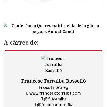
A càrrec de:
Francesc Torralba Rosselló
Filòsof i teòleg
www.francesctorralba.com
@f_torralba
@francesctorralba