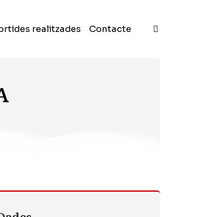
ortides realitzades
Contacte
A