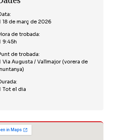
Dades
Data:
18 de març de 2026
Hora de trobada:
9:45h
Punt de trobada:
Via Augusta / Vallmajor (vorera de
muntanya)
Durada:
Tot el dia