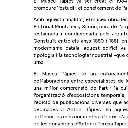
El Museu Tàpies va ser creat el 1984 
promoure l’estudi i el coneixement de l’
Amb aquesta finalitat, el museu obria les
Editorial Montaner y Simón, obra de l’a
restaurada i condicionada pels arqui
Construït entre els anys 1880 i 1881, 
modernisme català, aquest edifici va 
tipologia i la tecnologia industrial -que c
urbà.
El Museu Tàpies té un enfocament pl
col·laboracions entre especialistes de l
una millor comprensió de l’art i la c
l’organització d’exposicions temporals
l’edició de publicacions diverses que a
dedicades a Antoni Tàpies. En aque
col·leccions més completes d’obres d’aqu
de les donacions d’Antoni i Teresa Tàpies