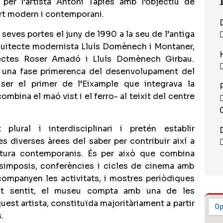
per l’artista Antoni Tàpies amb l’objectiu de
art modern i contemporani.
 seves portes el juny de 1990 a la seu de l’antiga
rquitecte modernista Lluís Domènech i Montaner,
tectes Roser Amadó i Lluís Domènech Girbau.
en una fase primerenca del desenvolupament del
ser el primer de l’Eixample que integrava la
ombina el maó vist i el ferro- al teixit del centre
ural i interdisciplinari i pretén establir
es diverses àrees del saber per contribuir així a
ultura contemporanis. És per això que combina
, simposis, conferències i cicles de cinema amb
companyen les activitats, i mostres periòdiques
st sentit, el museu compta amb una de les
est artista, constituïda majoritàriament a partir
.