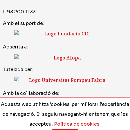
93 200 11 33
Amb el suport de:
Adscrita a:
Tutelada per:
Amb la col·laboració de:
Aquesta web utilitza 'cookies' per millorar l'experiència
de navegació. Si seguiu navegant-hi entenem que les
Avís legal
•
Política de cookies
•
Disseny web
accepteu.
Política de cookies.